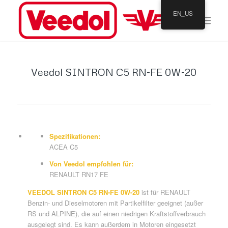
EN_US
Veedol SINTRON C5 RN-FE 0W-20
Spezifikationen:
ACEA C5
Von Veedol empfohlen für:
RENAULT RN17 FE
VEEDOL SINTRON C5 RN-FE 0W-20
ist für RENAULT
Benzin- und Dieselmotoren mit Partikelfilter geeignet (außer
RS und ALPINE), die auf einen niedrigen Kraftstoffverbrauch
ausgelegt sind. Es kann außerdem in Motoren eingesetzt