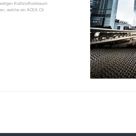
iedrigen Kraftstoffverbrauch
rden, welche ein ACEA C5
Download PDF