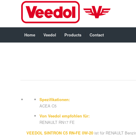
Home
Veedol
Products
Contact
Spezifikationen:
ACEA C5
Von Veedol empfohlen für:
RENAULT RN17 FE
VEEDOL SINTRON C5 RN-FE 0W-20
ist für RENAULT Benzin