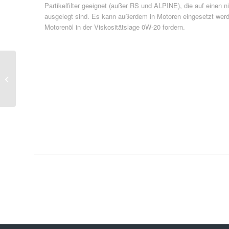
Partikelfilter geeignet (außer RS und ALPINE), die auf einen n
ausgelegt sind. Es kann außerdem in Motoren eingesetzt we
Motorenöl in der Viskositätslage 0W-20 fordern.
Spc-Compressor Oils 2