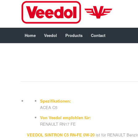
Home
Veedol
Products
Contact
Spezifikationen:
ACEA C5
Von Veedol empfohlen für:
RENAULT RN17 FE
VEEDOL SINTRON C5 RN-FE 0W-20
ist für RENAULT Benzin