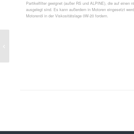
Partikelfilter geeignet (außer RS und ALPINE), die auf einen n
ausgelegt sind. Es kann außerdem in Motoren eingesetzt we
Motorenöl in der Viskositätslage 0W-20 fordern.
Spc-Compressor Oils 3