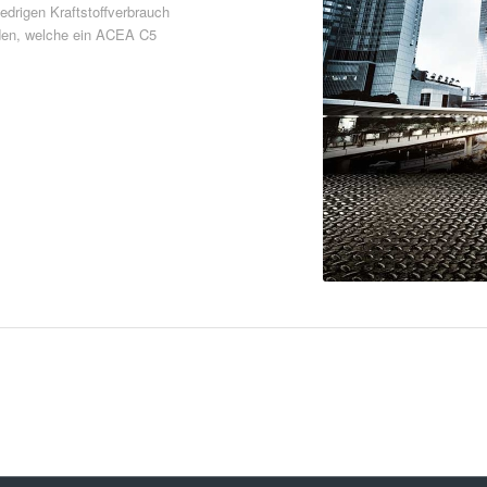
iedrigen Kraftstoffverbrauch
rden, welche ein ACEA C5
Download PDF