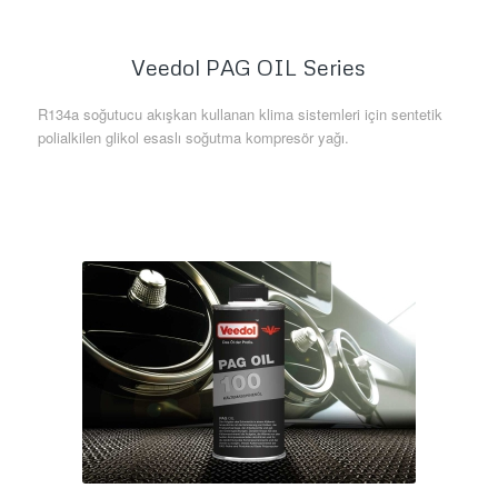
Veedol PAG OIL Series
R134a soğutucu akışkan kullanan klima sistemleri için sentetik
polialkilen glikol esaslı soğutma kompresör yağı.
Daha Fazla Bilgi