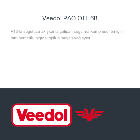
Veedol PAO OIL 68
R134a soğutucu akışkanla çalışan soğutma kompresörleri için
tam sentetik, higroskopik olmayan yağlayıcı.
Daha Fazla Bilgi