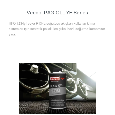
Veedol PAG OIL YF Series
HFO 1234yf veya R134a soğutucu akışkan kullanan klima
sistemleri için sentetik polialkilen glikol bazlı soğutma kompresör
yağı.
Daha Fazla Bilgi