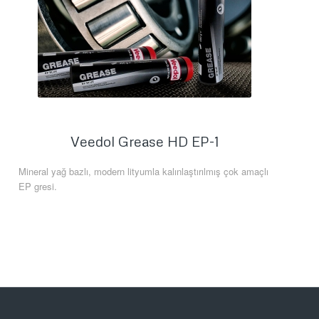
Veedol Grease HD EP-1
Mineral yağ bazlı, modern lityumla kalınlaştırılmış çok amaçlı
EP gresi.
Daha Fazla Bilgi