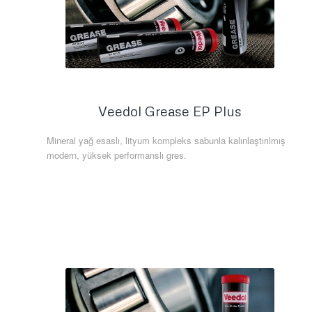
Veedol Grease EP Plus
Mineral yağ esaslı, lityum kompleks sabunla kalınlaştırılmış
modern, yüksek performanslı gres.
Daha Fazla Bilgi