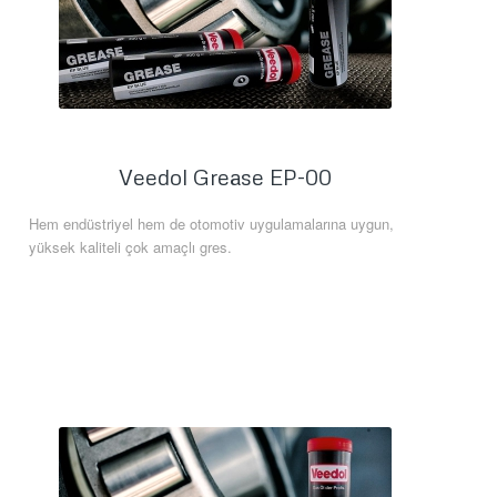
Veedol Grease EP-00
Hem endüstriyel hem de otomotiv uygulamalarına uygun,
yüksek kaliteli çok amaçlı gres.
Daha Fazla Bilgi