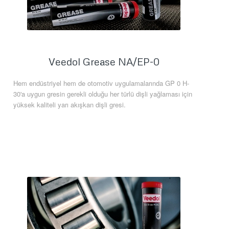
Veedol Grease NA/EP-0
Hem endüstriyel hem de otomotiv uygulamalarında GP 0 H-
30'a uygun gresin gerekli olduğu her türlü dişli yağlaması için
yüksek kaliteli yarı akışkan dişli gresi.
Daha Fazla Bilgi