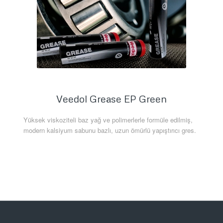
Veedol Grease EP Green
Yüksek viskoziteli baz yağ ve polimerlerle formüle edilmiş,
modern kalsiyum sabunu bazlı, uzun ömürlü yapıştırıcı gres.
Daha Fazla Bilgi