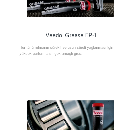
Veedol Grease EP-1
Her türlü rulmanın sürekli ve uzun süreli yağlanması için
yüksek performanslı çok amaçlı gres.
Daha Fazla Bilgi