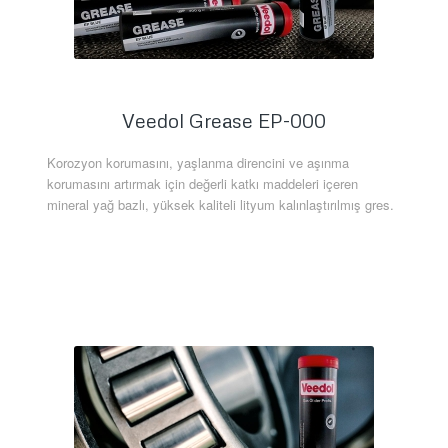
Veedol Grease EP-000
Korozyon korumasını, yaşlanma direncini ve aşınma
korumasını artırmak için değerli katkı maddeleri içeren
mineral yağ bazlı, yüksek kaliteli lityum kalınlaştırılmış gres.
Daha Fazla Bilgi