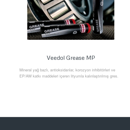
Veedol Grease MP
Mineral yağ bazlı, antioksidanlar, korozyon inhibitörleri ve
EP/AW katkı maddeleri içeren lityumla kalınlaştırılmış gres.
Daha Fazla Bilgi