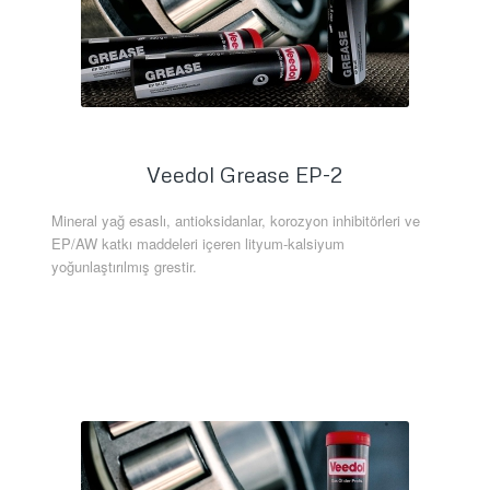
Veedol Grease EP-2
Mineral yağ esaslı, antioksidanlar, korozyon inhibitörleri ve
EP/AW katkı maddeleri içeren lityum-kalsiyum
yoğunlaştırılmış grestir.
Daha Fazla Bilgi