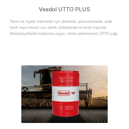
Veedol UTTO PLUS
Tarım ve inşaat makineleri için akslarda, şanzımanlarda, ıslak
frenli veya frensiz son tahrik ünitelerinde ve sınırlı kaymalı
diferansiyellerde kullanıma uygun, üstün performanslı UTTO yağı.
Daha Fazla Bilgi