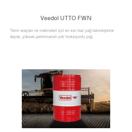
Veedol UTTO FWN
Tarım araçları ve makineleri için en son baz yağ teknolojisine
dayalı, yüksek performanslı çok fonksiyonlu yağ.
Daha Fazla Bilgi