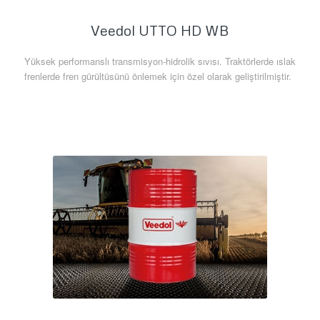
Veedol UTTO HD WB
Yüksek performanslı transmisyon-hidrolik sıvısı. Traktörlerde ıslak
frenlerde fren gürültüsünü önlemek için özel olarak geliştirilmiştir.
Daha Fazla Bilgi