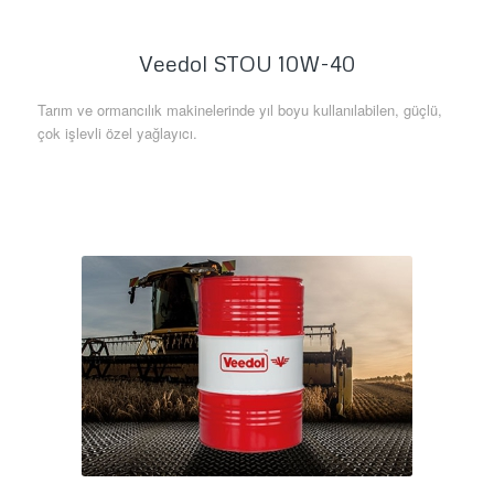
Veedol STOU 10W-40
Tarım ve ormancılık makinelerinde yıl boyu kullanılabilen, güçlü,
çok işlevli özel yağlayıcı.
Daha Fazla Bilgi