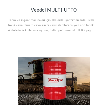
Veedol MULTI UTTO
Tarım ve inşaat makineleri için akslarda, şanzımanlarda, ıslak
frenli veya frensiz veya sınırlı kaymalı diferansiyelli son tahrik
ünitelerinde kullanıma uygun, üstün performanslı UTTO yağı.
Daha Fazla Bilgi