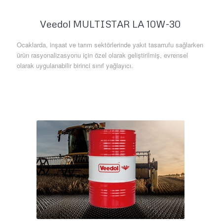
Veedol MULTISTAR LA 10W-30
Ocaklarda, inşaat ve tarım sektörlerinde yakıt tasarrufu sağlarken
ürün rasyonalizasyonu için özel olarak geliştirilmiş, evrensel
olarak uygulanabilir birinci sınıf yağlayıcı.
Daha Fazla Bilgi