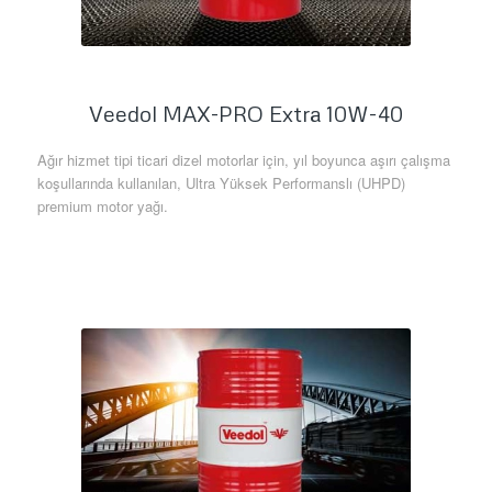
Veedol MAX-PRO Extra 10W-40
Ağır hizmet tipi ticari dizel motorlar için, yıl boyunca aşırı çalışma
koşullarında kullanılan, Ultra Yüksek Performanslı (UHPD)
premium motor yağı.
Daha Fazla Bilgi