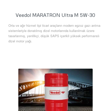
Veedol MARATRON Ultra M 5W-30
Orta ve ağır hizmet tipi ticari araçların modern egzoz gazı arıtma
sistemleriyle donatılmış dizel motorlarında kullanılmak üzere
tasarlanmış, yenilikçi, düşük SAPS içerikli yüksek performanslı
dizel motor yağı.
Daha Fazla Bilgi