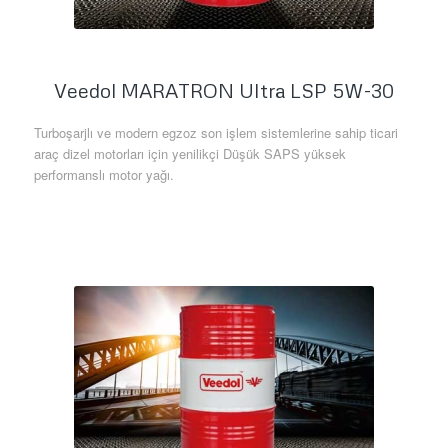
Veedol MARATRON Ultra LSP 5W-30
Turboşarjlı ve modern egzoz son işlem sistemlerine sahip ticari
araç dizel motorları için yenilikçi Düşük SAPS yüksek
performanslı motor yağı.
Daha Fazla Bilgi