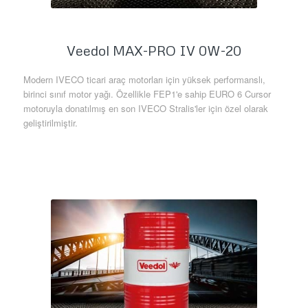
Veedol MAX-PRO IV 0W-20
Modern IVECO ticari araç motorları için yüksek performanslı,
birinci sınıf motor yağı. Özellikle FEP1'e sahip EURO 6 Cursor
motoruyla donatılmış en son IVECO Stralis'ler için özel olarak
geliştirilmiştir.
Daha Fazla Bilgi