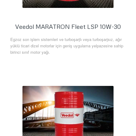
Veedol MARATRON Fleet LSP 10W-30
Egzoz son işlem sistemleri ve turboşarjlı veya turboşarjsız, ağır
yüklü ticari dizel motorlar için geniş uygulama yelpazesine sahip
birinci sınıf motor yağı.
Daha Fazla Bilgi