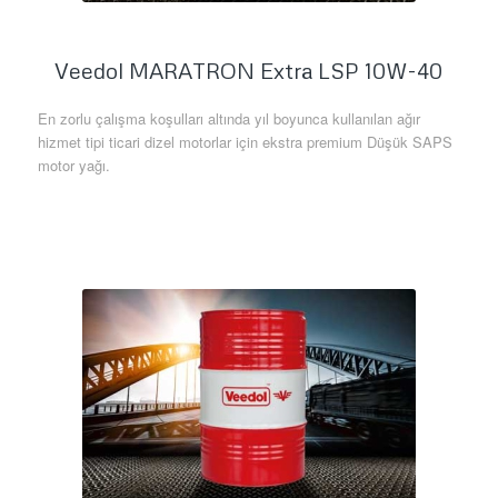
Veedol MARATRON Extra LSP 10W-40
En zorlu çalışma koşulları altında yıl boyunca kullanılan ağır
hizmet tipi ticari dizel motorlar için ekstra premium Düşük SAPS
motor yağı.
Daha Fazla Bilgi