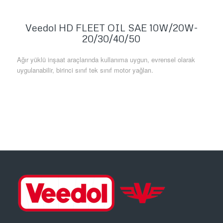
Veedol HD FLEET OIL SAE 10W/20W-
20/30/40/50
Ağır yüklü inşaat araçlarında kullanıma uygun, evrensel olarak
uygulanabilir, birinci sınıf tek sınıf motor yağları.
Daha Fazla Bilgi