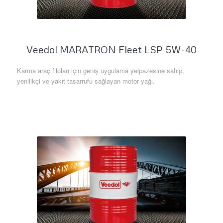
Veedol MARATRON Fleet LSP 5W-40
Karma araç filoları için geniş uygulama yelpazesine sahip,
yenilikçi ve yakıt tasarrufu sağlayan motor yağı.
Daha Fazla Bilgi