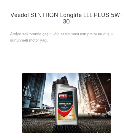
Veedol SINTRON Longlife III PLUS 5W-
30
Atölye sektöründe çeşitliliğin azaltılması için premium düşük
sürtünmeli motor yağı.
Daha Fazla Bilgi