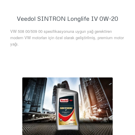
Veedol SINTRON Longlife IV 0W-20
VW 508 00/509 00 spesifikasyonuna uygun yağ gerektiren
modern VW motorları için özel olarak geliştirilmiş, premium motor
yağı.
Daha Fazla Bilgi