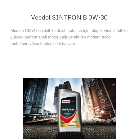
Veedol SINTRON B 0W-30
Modern BMW benzinli ve dizel motorları için, düşük viskoziteli ve
yüksek performanslı motor yağı gerektiren modern turbo
motorların yüksek taleplerini karşılar.
Daha Fazla Bilgi