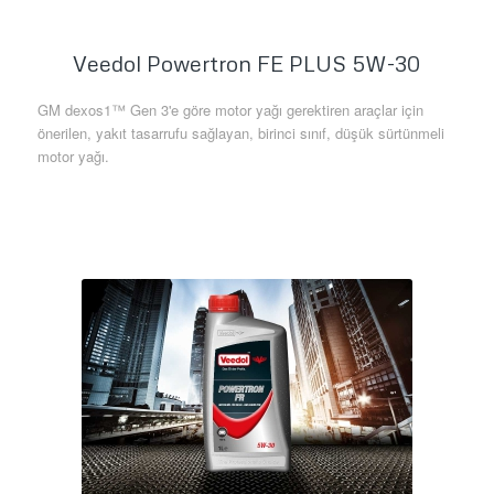
Veedol Powertron FE PLUS 5W-30
GM dexos1™ Gen 3'e göre motor yağı gerektiren araçlar için
önerilen, yakıt tasarrufu sağlayan, birinci sınıf, düşük sürtünmeli
motor yağı.
Daha Fazla Bilgi