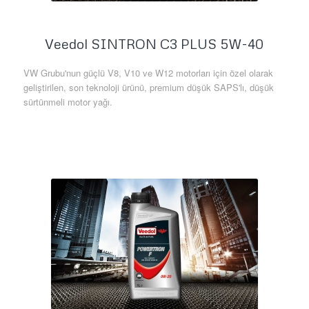
Veedol SINTRON C3 PLUS 5W-40
VW Grubu'nun güçlü V8, V10 ve W12 motorları için özel olarak
geliştirilen, son teknoloji ürünü, premium düşük SAPS'lı, düşük
sürtünmeli motor yağı.
Daha Fazla Bilgi