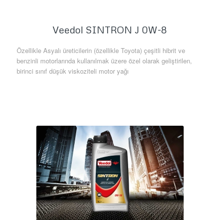
Veedol SINTRON J 0W-8
Özellikle Asyalı üreticilerin (özellikle Toyota) çeşitli hibrit ve
benzinli motorlarında kullanılmak üzere özel olarak geliştirilen,
birinci sınıf düşük viskoziteli motor yağı
Daha Fazla Bilgi