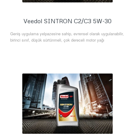
Veedol SINTRON C2/C3 5W-30
Geniş uygulama yelpazesine sahip, evrensel olarak uygulanabilir,
birinci sınıf, düşük sürtünmeli, çok dereceli motor yağı
Daha Fazla Bilgi