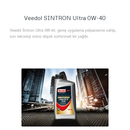
Veedol SINTRON Ultra 0W-40
Veedol Sintron Ultra 0W-40, geniş uygulama yelpazesine sahip,
son teknoloji ürünü düşük sürtünmeli bir yağdır.
Daha Fazla Bilgi