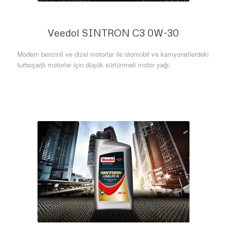
Veedol SINTRON C3 0W-30
Modern benzinli ve dizel motorlar ile otomobil ve kamyonetlerdeki
turboşarjlı motorlar için düşük sürtünmeli motor yağı.
Daha Fazla Bilgi