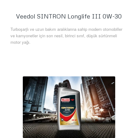
Veedol SINTRON Longlife III 0W-30
Turboşarjlı ve uzun bakım aralıklarına sahip modern otomobiller
ve kamyonetler için son nesil, birinci sınıf, düşük sürtünmeli
motor yağı.
Daha Fazla Bilgi