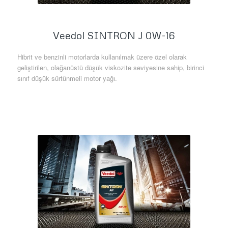
Veedol SINTRON J 0W-16
Hibrit ve benzinli motorlarda kullanılmak üzere özel olarak
geliştirilen, olağanüstü düşük viskozite seviyesine sahip, birinci
sınıf düşük sürtünmeli motor yağı.
Daha Fazla Bilgi