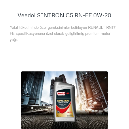
Veedol SINTRON C5 RN-FE 0W-20
Yakıt tüketiminde özel gereksinimler belirleyen RENAULT RN17
FE spesifikasyonuna özel olarak geliştirilmiş premium motor
yağı.
Daha Fazla Bilgi