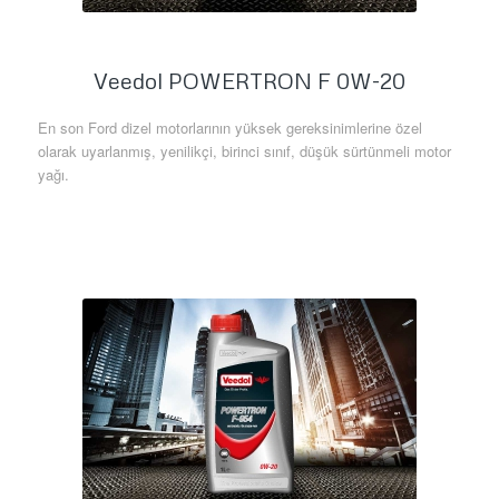
Veedol POWERTRON F 0W-20
En son Ford dizel motorlarının yüksek gereksinimlerine özel
olarak uyarlanmış, yenilikçi, birinci sınıf, düşük sürtünmeli motor
yağı.
Daha Fazla Bilgi