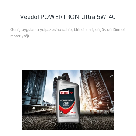
Veedol POWERTRON Ultra 5W-40
Geniş uygulama yelpazesine sahip, birinci sınıf, düşük sürtünmeli
motor yağı.
Daha Fazla Bilgi