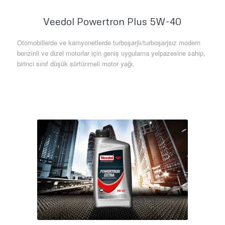
Veedol Powertron Plus 5W-40
Otomobillerde ve kamyonetlerde turboşarjlı/turboşarjsız modern
benzinli ve dizel motorlar için geniş uygulama yelpazesine sahip,
birinci sınıf düşük sürtünmeli motor yağı.
Daha Fazla Bilgi