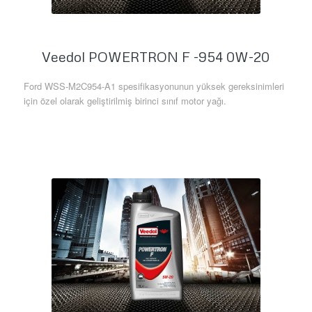
Veedol POWERTRON F -954 0W-20
Ford WSS-M2C954-A1 spesifikasyonunun yüksek gereksinimleri
için özel olarak geliştirilmiş birinci sınıf motor yağı.
Daha Fazla Bilgi