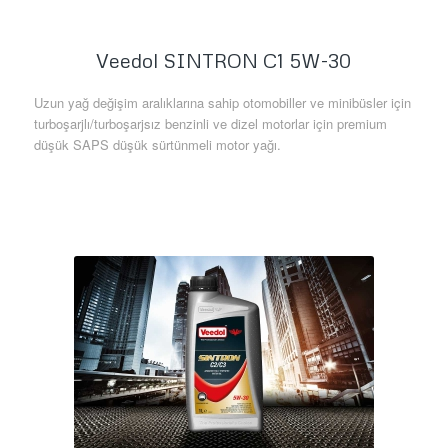
Veedol SINTRON C1 5W-30
Uzun yağ değişim aralıklarına sahip otomobiller ve minibüsler için
turboşarjlı/turboşarjsız benzinli ve dizel motorlar için premium
düşük SAPS düşük sürtünmeli motor yağı.
Daha Fazla Bilgi