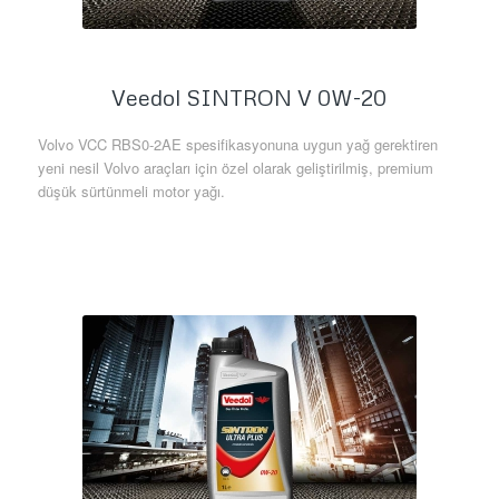
Veedol SINTRON V 0W-20
Volvo VCC RBS0-2AE spesifikasyonuna uygun yağ gerektiren
yeni nesil Volvo araçları için özel olarak geliştirilmiş, premium
düşük sürtünmeli motor yağı.
Daha Fazla Bilgi