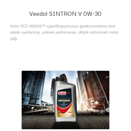
Veedol SINTRON V 0W-30
Volvo VCC 95200377 spesifikasyonunun gereksinimlerine özel
olarak uyarlanmış, yüksek performanslı, düşük sürtünmeli motor
yağı.
Daha Fazla Bilgi