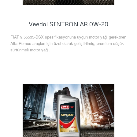
Veedol SINTRON AR 0W-20
FIAT 9.55535-DSX spesifikasyonuna uygun motor yağı gerektiren
Alfa Romeo araçları için özel olarak geliştirilmiş, premium düşük
sürtünmeli motor yağı.
Daha Fazla Bilgi