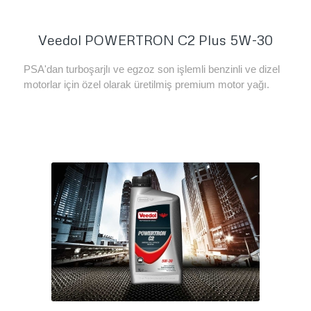
Veedol POWERTRON C2 Plus 5W-30
PSA'dan turboşarjlı ve egzoz son işlemli benzinli ve dizel
motorlar için özel olarak üretilmiş premium motor yağı.
Daha Fazla Bilgi