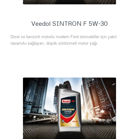
Veedol SINTRON F 5W-30
Dizel ve benzinli motorlu modern Ford otomobiller için yakıt
tasarrufu sağlayan, düşük sürtünmeli motor yağı.
Daha Fazla Bilgi