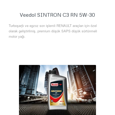
Veedol SINTRON C3 RN 5W-30
Turboşarjlı ve egzoz son işlemli RENAULT araçları için özel
olarak geliştirilmiş, premium düşük SAPS düşük sürtünmeli
motor yağı.
Daha Fazla Bilgi